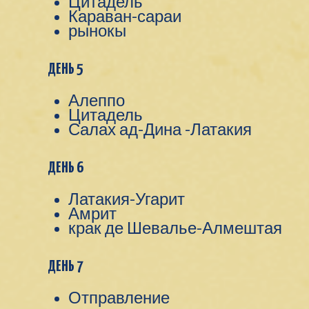
Цитадель
Караван-сараи
рынокы
ДЕНЬ 5
Алеппо
Цитадель
Салах ад-Дина -Латакия
ДЕНЬ 6
Латакия-Угарит
Амрит
крак де Шевалье-Алмештая
ДЕНЬ 7
Отправление