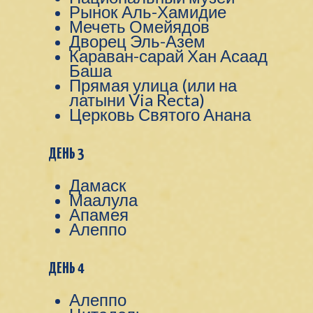
Рынок Аль-Хамидие
Мечеть Омейядов
Дворец Эль-Азем
Караван-сарай Хан Асаад
Баша
Прямая улица (или на
латыни Via Recta)
Церковь Святого Анана
ДЕНЬ 3
Дамаск
Маалула
Апамея
Алеппо
ДЕНЬ 4
Алеппо